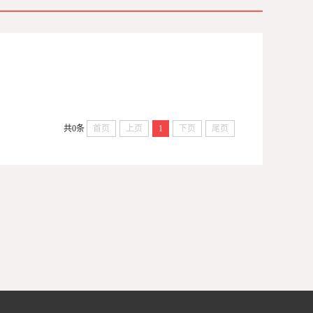
共0条
首页
上页
1
下页
尾页