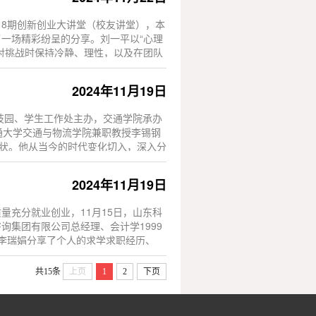
第18期创新创业大讲堂（校友讲堂），本
一场精彩纷呈的分享。刘一平以“心理
对挑战时保持冷静、理性，以及在团队
2024年11月19日
技园、学生工作处主办，交通学院承办
通大学交通与物流学院兼职教授李锡钢
现状。他从当今的时代变化切入，深入分
2024年11月19日
充分就业创业，11月15日，山东科
集团有限公司总经理、会计学1999
。李瑞娟分享了个人的求学求职经历、
共15条
上页
1
2
下页