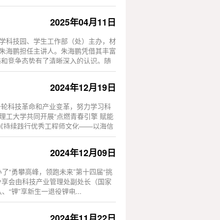
2025年04月11日
大学科技园、学生工作部（处）主办，材
经理朱海鹏担任主讲人。朱海鹏凭借其丰富
络和竞争态势有了清晰深入的认识。随
2024年12月19日
一轮科技革命和产业变革，努力学习科
理工大学共同开展“点燃青春引擎 赋能
《持续践行优秀工程师文化——以海信
2024年12月09日
了“勇攀高峰，领跑未来”第十四届“挑
分享会由科技产业管理处副处长（国家
“锂”享新生一退役锂电...
2024年11月22日