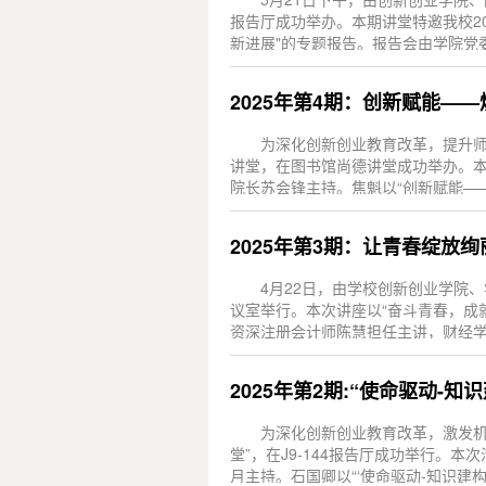
报告厅成功举办。本期讲堂特邀我校2
新进展"的专题报告。报告会由学院党
岳向同学们...
2025年第4期：创新赋能—
为深化创新创业教育改革，提升师
讲堂，在图书馆尚德讲堂成功举办。
院长苏会锋主持。焦魁以“创新赋能—
的创新...
2025年第3期：让青春绽放
4月22日，由学校创新创业学院、
议室举行。本次讲座以“奋斗青春，成
资深注册会计师陈慧担任主讲，财经学
的专...
为深化创新创业教育改革，激发机
堂”，在J9-144报告厅成功举行
月主持。石国卿以“‘使命驱动-知识