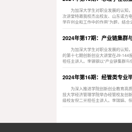
为加深大学生对职业发展的认知，拓
次讲堂特邀我校杰出校友、山东诺方电
学在创业和工作中的作用”为题，结合
管理和...
2024年第17期：产业链集
为加深大学生对职业发展的认知，
的第十七期创新创业大讲堂在J9-1
担任主讲人。李锡钢以“产业链集群与
析了中...
2024年第16期：经管类专
为深入推进学院创新创业教育高质
技大学经济管理学院举办经管校友创新
级校友倪二光担任主讲人。李瑞娟、倪二
创...