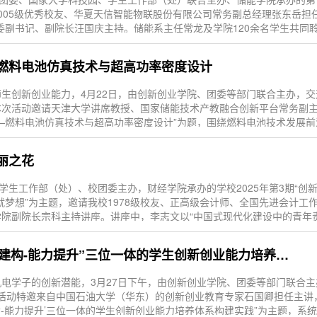
005级优秀校友、华夏天信智能物联股份有限公司常务副总经理张东岳担
委副书记、副院长汪国庆主持。储能系主任常龙及学院120余名学生共同
—燃料电池仿真技术与超高功率密度设计
生创新创业能力，4月22日，由创新创业学院、团委等部门联合主办，交
本次活动邀请天津大学讲席教授、国家储能技术产教融合创新平台常务副
—燃料电池仿真技术与超高功率密度设计”为题，围绕燃料电池技术发展
绚丽之花
学生工作部（处）、校团委主办，财经学院承办的学校2025年第3期“创新
就梦想”为主题，邀请我校1978级校友、正高级会计师、全国先进会计工
院副院长宗科主持讲座。讲座中，李志文以“中国式现代化建设中的青年
2025年第2期:“使命驱动-知识建构-能力提升”三位一体的学生创新创业能力培养体系构建实践
电学子的创新潜能，3月27日下午，由创新创业学院、团委等部门联合主
。本次活动特邀来自中国石油大学（华东）的创新创业教育专家石国卿担任主
建构-能力提升’三位一体的学生创新创业能力培养体系构建实践”为主题，