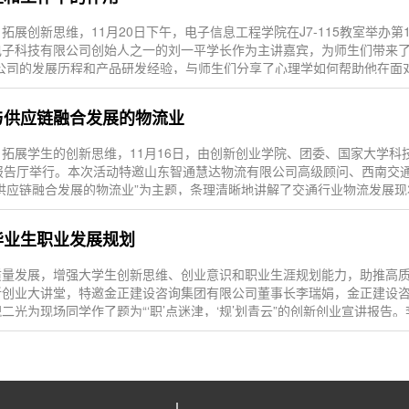
展创新思维，11月20日下午，电子信息工程学院在J7-115教室举办
子科技有限公司创始人之一的刘一平学长作为主讲嘉宾，为师生们带来了
公司的发展历程和产品研发经验，与师生们分享了心理学如何帮助他在面
群与供应链融合发展的物流业
拓展学生的创新思维，11月16日，由创新创业学院、团委、国家大学科
44报告厅举行。本次活动特邀山东智通慧达物流有限公司高级顾问、西南交
供应链融合发展的物流业”为主题，条理清晰地讲解了交通行业物流发展
业毕业生职业发展规划
量发展，增强大学生创新思维、创业意识和职业生涯规划能力，助推高质量
创业大讲堂，特邀金正建设咨询集团有限公司董事长李瑞娟，金正建设咨询
光为现场同学作了题为“‘职’点迷津，‘规’划青云”的创新创业宣讲报告