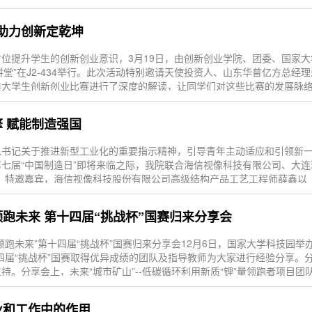
篇助力创新定乾坤
位提升学生的创新创业意识，3月19日，由创新创业学院、团委、国家
大讲堂”在J2-434举行。此次活动特别邀请天使投资人、山东华普亿方总
类大学生创新创业比赛进行了深度的解读，让同学们对这些比赛的发展脉
擎 赋能制造强国
总书记关于推进新型工业化的重要指示精神，引导青年主动适应和引领新
七届“中国制造日”即将来临之际，我院联合海信视像科技有限公司、大连
，特邀嘉宾，海信视像科技股份有限公司高级结构产品工艺工程师薛鑫以
，领跑未来 第十四届“挑战杯”国赛归来分享会
跑未来”第十四届“挑战杯”国赛归来分享会12月6日，国家大学科技园举办
四届“挑战杯”国赛取得优异成绩的团队及指导教师为大家进行经验分享。
。分享会上，未来“城市矿山”--低碳循环利用新质“锂”量领跑者项目团队、
创业和工作中的作用