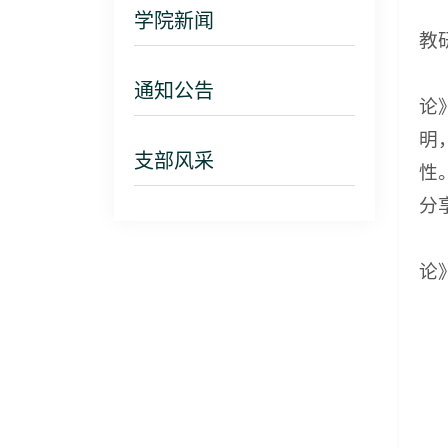
学院新闻
教
通知公告
论
明
支部风采
性
分
论