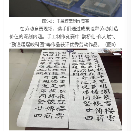
图5-2：电控模型制作竞赛
在劳动竞赛现场，选手们通过成果诠释劳动创造
价值的深刻内涵。手工制作竞赛中“鹊桥仙·嵙大赋”、
“勤谨熠熠映科园”等作品获评优秀劳动作品。（图6）