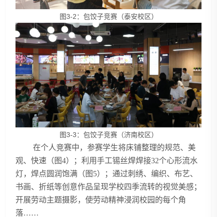
图3-2：包饺子竞赛（泰安校区）
图3-3：包饺子竞赛（济南校区）
在个人竞赛中，参赛学生将床铺整理的规范、美
观、快速（图4）；利用手工锡丝焊焊接32个心形流水
灯，焊点圆润饱满（图5）；通过刺绣、编织、布艺、
书画、折纸等创意作品呈现学校四季流转的视觉美感；
开展劳动主题摄影，使劳动精神浸润校园的每个角
落……