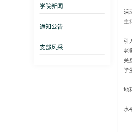
学院新闻
活
主
通知公告
引
支部风采
老
关
学
地
水