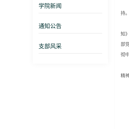
学院新闻
持
通知公告
知
部
支部风采
彻
精