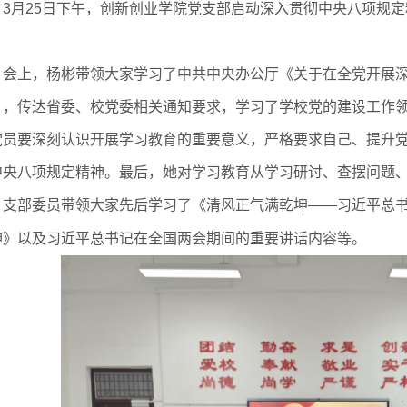
3月25日下午，创新创业学院党支部启动深入贯彻中央八项规
。
会上，杨彬带领大家学习了中共中央办公厅《关于在全党开展
》，传达省委、校党委相关通知要求，学习了学校党的建设工作
党员要深刻认识开展学习教育的重要意义，严格要求自己、提升
中央八项规定精神。最后，她对学习教育从学习研讨、查摆问题
支部委员带领大家
先后
学习
了
《清风正气满乾坤
——习近平总
神
》以及习近平总书记在全国两会期间的重要讲话内容等。