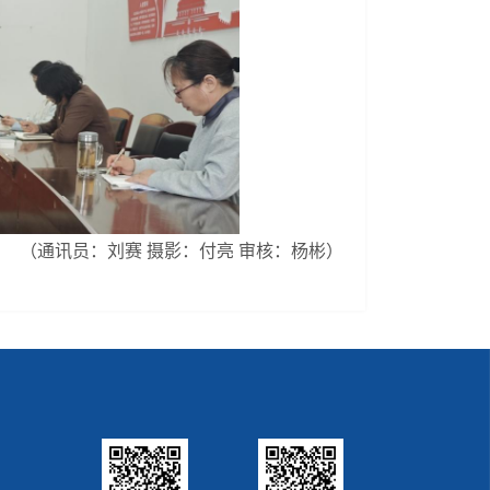
（通讯员：刘赛 摄影：付亮 审核：杨彬）