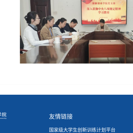
友情链接
国家级大学生创新训练计划平台