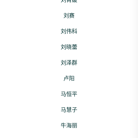
刘菁媛
刘赛
刘伟科
刘晓蕾
刘泽群
卢阳
马恒平
马慧子
牛海丽