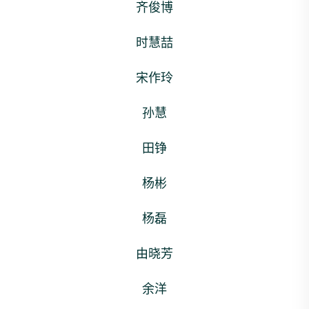
齐俊博
时慧喆
宋作玲
孙慧
田铮
杨彬
杨磊
由晓芳
余洋