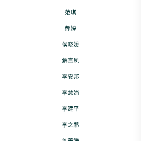
范琪
郝婷
侯晓媛
解直凤
李安邦
李慧娟
李建平
李之鹏